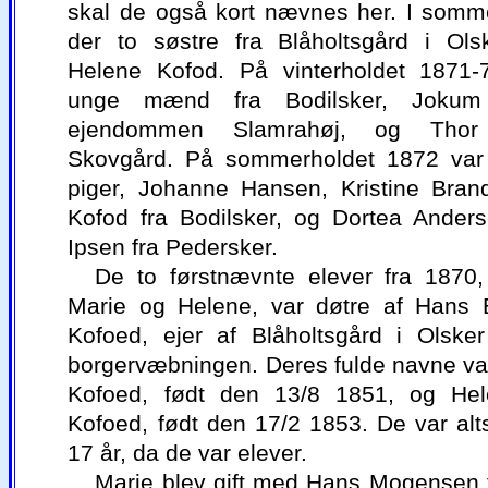
skal de også kort nævnes her. I somm
der to søstre fra Blåholtsgård i Ols
Helene Kofod. På vinterholdet 1871-
unge mænd fra Bodilsker, Jokum
ejendommen Slamrahøj, og Thor
Skovgård. På sommerholdet 1872 var
piger, Johanne Hansen, Kristine Brand
Kofod fra Bodilsker, og Dortea Ander
Ipsen fra Pedersker.
De to førstnævnte elever fra 1870,
Marie og Helene, var døtre af Hans
Kofoed, ejer af Blåholtsgård i Olske
borgervæbningen. Deres fulde navne va
Kofoed, født den 13/8 1851, og He
Kofoed, født den 17/2 1853. De var al
17 år, da de var elever.
Marie blev gift med Hans Mogensen 