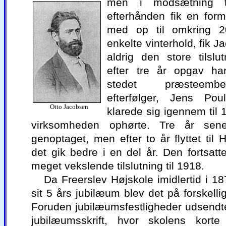
men i modsætning ti
efterhånden fik en for
med op til omkring 2
enkelte vinterhold, fik 
aldrig den store tilslut
efter tre år opgav h
stedet præsteem
efterfølger, Jens Pou
Otto Jacobsen
klarede sig igennem til 
virksomheden ophørte. Tre år sen
genoptaget, men efter to år flyttet til 
det gik bedre i en del år. Den fortsatt
meget vekslende tilslutning til 1918.
Da Freerslev Højskole imidlertid i 18
sit 5 års jubilæum blev det på forskelli
Foruden jubilæumsfestligheder udsendtes
jubilæumsskrift, hvor skolens korte 