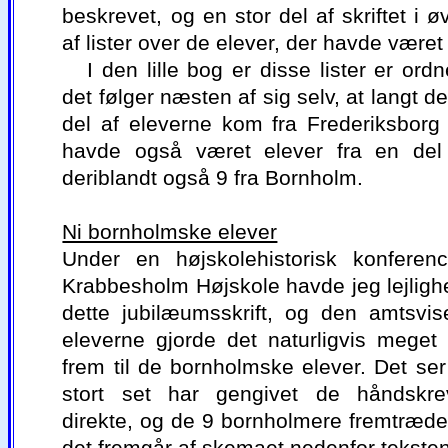
beskrevet, og en stor del af skriftet i ø
af lister over de elever, der havde været
I den lille bog er disse lister er ord
det følger næsten af sig selv, at langt 
del af eleverne kom fra Frederiksbor
havde også været elever fra en del
deriblandt også 9 fra Bornholm.
Ni bornholmske elever
Under en højskolehistorisk konfere
Krabbesholm Højskole havde jeg lejlighed
dette jubilæumsskrift, og den amtsvis
eleverne gjorde det naturligvis meget l
frem til de bornholmske elever. Det ser
stort set har gengivet de håndskrev
direkte, og de 9 bornholmere fremtræd
det fremgår af skemaet nedenfor teksten