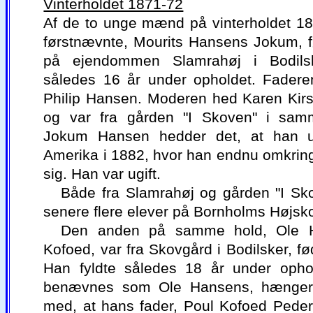
Vinterholdet 1871-72
Af de to unge mænd på vinterholdet 1
førstnævnte, Mourits Hansens Jokum, 
på ejendommen Slamrahøj i Bodils
således 16 år under opholdet. Fadere
Philip Hansen. Moderen hed Karen Kirst
og var fra gården "I Skoven" i sa
Jokum Hansen hedder det, at han u
Amerika i 1882, hvor han endnu omkrin
sig. Han var ugift.
Både fra Slamrahøj og gården "I Sk
senere flere elever på Bornholms Højsko
Den anden på samme hold, Ole 
Kofoed, var fra Skovgård i Bodilsker, f
Han fyldte således 18 år under opho
benævnes som Ole Hansens, hænge
med, at hans fader, Poul Kofoed Pede